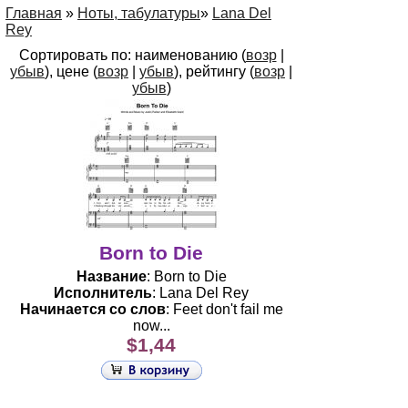
Главная
»
Ноты, табулатуры
»
Lana Del
Rey
Сортировать по: наименованию (
возр
|
убыв
), цене (
возр
|
убыв
), рейтингу (
возр
|
убыв
)
Born to Die
Название
: Born to Die
Исполнитель
: Lana Del Rey
Начинается со слов
: Feet don't fail me
now...
$1,44