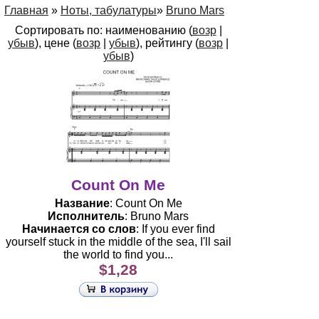
Главная
»
Ноты, табулатуры
»
Bruno Mars
Сортировать по: наименованию (
возр
|
убыв
), цене (
возр
|
убыв
), рейтингу (
возр
|
убыв
)
Count On Me
Название
: Count On Me
Исполнитель
: Bruno Mars
Начинается со слов
: If you ever find
yourself stuck in the middle of the sea, I'll sail
the world to find you...
$1,28