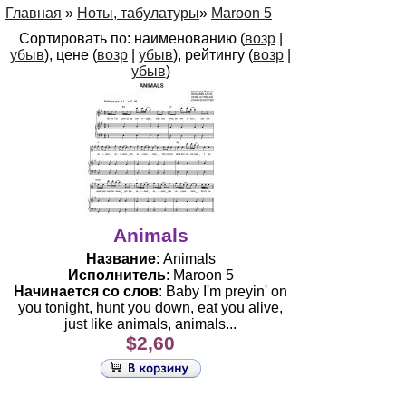
Главная
»
Ноты, табулатуры
»
Maroon 5
Сортировать по: наименованию (
возр
|
убыв
), цене (
возр
|
убыв
), рейтингу (
возр
|
убыв
)
Animals
Название
: Animals
Исполнитель
: Maroon 5
Начинается со слов
: Baby I'm preyin' on
you tonight, hunt you down, eat you alive,
just like animals, animals...
$2,60