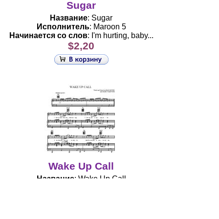
Sugar
Название
: Sugar
Исполнитель
: Maroon 5
Начинается со слов
: I'm hurting, baby...
$2,20
Wake Up Call
Название
: Wake Up Call
Исполнитель
: Maroon 5
Начинается со слов
: I didn't hear what you
were saying, I live on raw emotion, baby...
$0,96