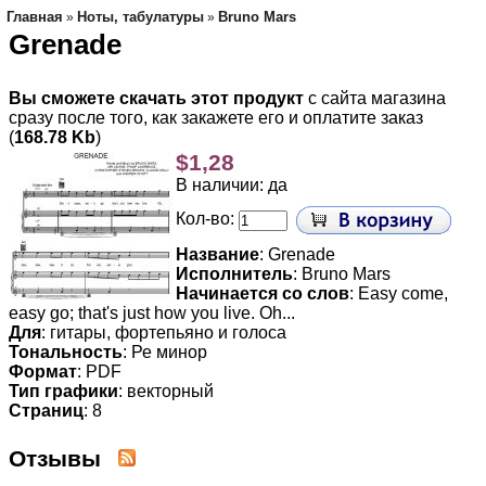
Главная
Ноты, табулатуры
Bruno Mars
»
»
Grenade
Вы сможете скачать этот продукт
с сайта магазина
сразу после того, как закажете его и оплатите заказ
(
168.78 Kb
)
$1,28
В наличии: да
Кол-во:
Название
: Grenade
Исполнитель
: Bruno Mars
Начинается со слов
: Easy come,
easy go; that's just how you live. Oh...
Для
: гитары, фортепьяно и голоса
Тональность
: Ре минор
Формат
: PDF
Тип графики
: векторный
Страниц
: 8
Отзывы