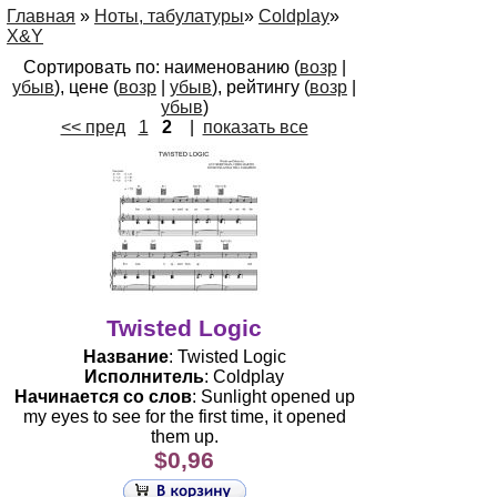
Главная
»
Ноты, табулатуры
»
Coldplay
»
X&Y
Сортировать по: наименованию (
возр
|
убыв
), цене (
возр
|
убыв
), рейтингу (
возр
|
убыв
)
<< пред
1
2
|
показать все
Twisted Logic
Название
: Twisted Logic
Исполнитель
: Coldplay
Начинается со слов
: Sunlight opened up
my eyes to see for the first time, it opened
them up.
$0,96