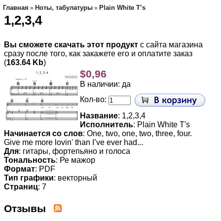
Главная
Ноты, табулатуры
Plain White T’s
»
»
1,2,3,4
Вы сможете скачать этот продукт
с сайта магазина
сразу после того, как закажете его и оплатите заказ
(
163.64 Kb
)
$0,96
В наличии: да
Кол-во:
Название
: 1,2,3,4
Исполнитель
: Plain White T's
Начинается со слов
: One, two, one, two, three, four.
Give me more lovin' than I’ve ever had...
Для
: гитары, фортепьяно и голоса
Тональность
: Ре мажор
Формат
: PDF
Тип графики
: векторный
Страниц
: 7
Отзывы