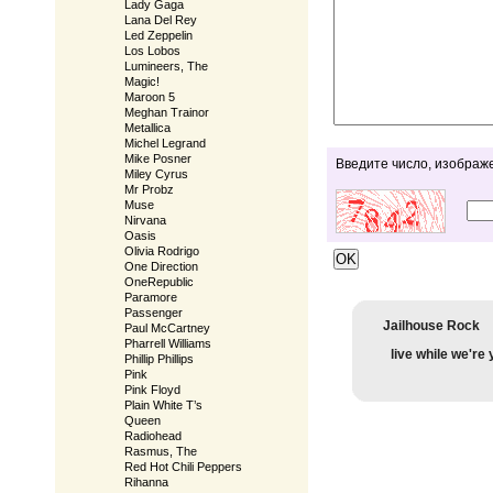
Lady Gaga
Lana Del Rey
Led Zeppelin
Los Lobos
Lumineers, The
Magic!
Maroon 5
Meghan Trainor
Metallica
Michel Legrand
Mike Posner
Введите число, изображ
Miley Cyrus
Mr Probz
Muse
Nirvana
Oasis
Olivia Rodrigo
One Direction
OneRepublic
Paramore
Passenger
Jailhouse Rock
Paul McCartney
Pharrell Williams
live while we're
Phillip Phillips
Pink
Pink Floyd
Plain White T’s
Queen
Radiohead
Rasmus, The
Red Hot Chili Peppers
Rihanna