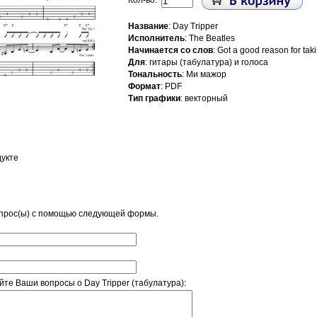
Кол-во:
Название
: Day Tripper
Исполнитель
: The Beatles
Начинается со слов
: Got a good reason for tak
Для
: гитары (табулатура) и голоса
Тональность
: Ми мажор
Формат
: PDF
Тип графики
: векторный
дукте
опрос(ы) с помощью следующей формы.
те Ваши вопросы о Day Tripper (табулатура):