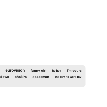
eurovision
funny girl
i'm yours
ho hey
adows
shakira
spaceman
the day he wore my