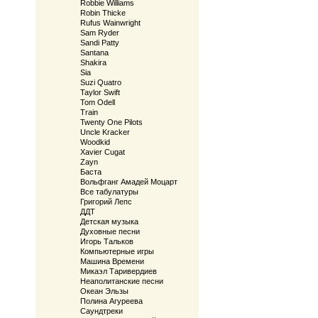
Robbie Williams
Robin Thicke
Rufus Wainwright
Sam Ryder
Sandi Patty
Santana
Shakira
Sia
Suzi Quatro
Taylor Swift
Tom Odell
Train
Twenty One Pilots
Uncle Kracker
Woodkid
Xavier Cugat
Zayn
Баста
Вольфганг Амадей Моцарт
Все табулатуры
Григорий Лепс
ДДТ
Детская музыка
Духовные песни
Игорь Тальков
Компьютерные игры
Машина Времени
Микаэл Таривердиев
Неаполитанские песни
Океан Эльзы
Полина Агуреева
Саундтреки