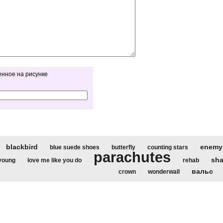
енное на рисунке
blackbird
enemy
blue suede shoes
butterfly
counting stars
parachutes
sh
 young
love me like you do
rehab
вальс
crown
wonderwall