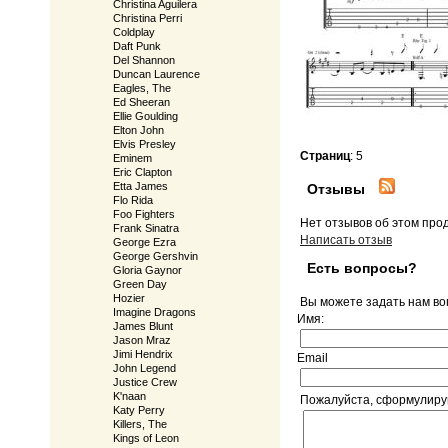
Christina Aguilera
Christina Perri
Coldplay
Daft Punk
Del Shannon
Duncan Laurence
Eagles, The
Ed Sheeran
Ellie Goulding
Elton John
Elvis Presley
Страниц
: 5
Eminem
Eric Clapton
Etta James
Отзывы
Flo Rida
Foo Fighters
Нет отзывов об этом про
Frank Sinatra
Написать отзыв
George Ezra
George Gershvin
Есть вопросы?
Gloria Gaynor
Green Day
Hozier
Вы можете задать нам в
Imagine Dragons
Имя:
James Blunt
Jason Mraz
Jimi Hendrix
Email
John Legend
Justice Crew
K'naan
Пожалуйста, сформулируй
Katy Perry
Killers, The
Kings of Leon