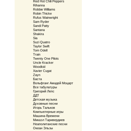
Red Hot Chili Peppers
Rihanna
Robbie Williams
Robin Thicke
Rufus Wainwright
Sam Ryder
Sandi Patty
Santana
Shakira
Sia
Suzi Quatro
Taylor Swift
Tom Odell
Train
Twenty One Pilots
Uncle Kracker
Woodkid
Xavier Cugat
Zayn
Баста
Вольфганг Амадей Моцарт
Все табулатуры
Григорий Лепс
ДДТ
Детская музыка
Духовные песни
Игорь Тальков
Компьютерные игры
Машина Времени
Микаэл Таривердиев
Неаполитанские песни
Океан Эльзы