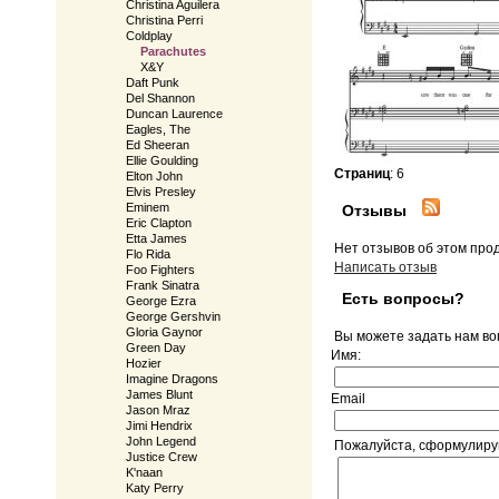
Christina Aguilera
Christina Perri
Coldplay
Parachutes
X&Y
Daft Punk
Del Shannon
Duncan Laurence
Eagles, The
Ed Sheeran
Ellie Goulding
Страниц
: 6
Elton John
Elvis Presley
Eminem
Отзывы
Eric Clapton
Etta James
Нет отзывов об этом про
Flo Rida
Написать отзыв
Foo Fighters
Frank Sinatra
Есть вопросы?
George Ezra
George Gershvin
Gloria Gaynor
Вы можете задать нам в
Green Day
Имя:
Hozier
Imagine Dragons
James Blunt
Email
Jason Mraz
Jimi Hendrix
John Legend
Пожалуйста, сформулируйт
Justice Crew
K'naan
Katy Perry