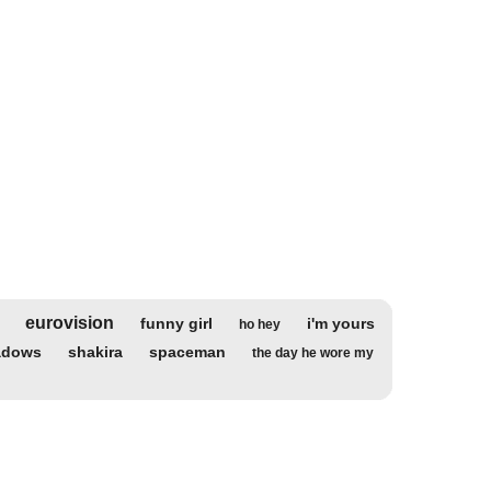
eurovision
funny girl
i'm yours
ho hey
adows
shakira
spaceman
the day he wore my