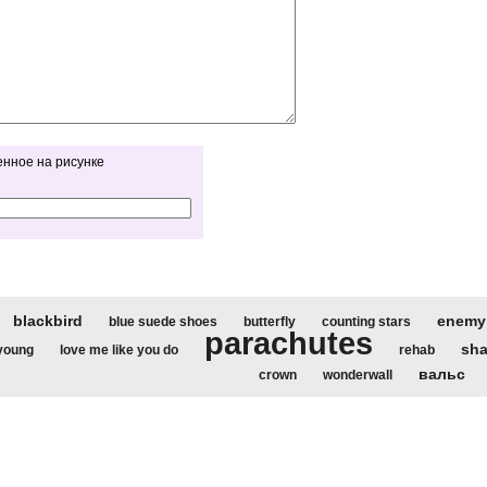
енное на рисунке
blackbird
enemy
blue suede shoes
butterfly
counting stars
parachutes
sh
 young
love me like you do
rehab
вальс
crown
wonderwall