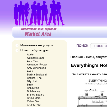
Музыкальные услуги
ПОИСК:
Ноты, табулатуры
Adele
Главная
Ноты, табула
»
Alejandro Sanz
Alex Clare
Everything's No
Alexander Rybak
Amy Winehouse
Avicii
Вы сможете скачать это
Barbra Streisand
Beatles, The
Billy Joel
Birdy
Bob Dylan
Bob Marley
Britney Spears
Bruno Mars
Celine Dion
Charlie Puth