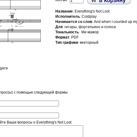
Кол-во:
Название
: Everything's Not Lost
Исполнитель
: Coldplay
Начинается со слов
: And when I counted up 
Для
: гитары, фортепьяно и голоса
Тональность
: Ми мажор
Формат
: PDF
Тип графики
: векторный
дукте
опрос(ы) с помощью следующей формы.
е Ваши вопросы о Everything's Not Lost: