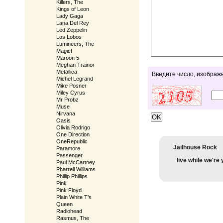
Killers, The
Kings of Leon
Lady Gaga
Lana Del Rey
Led Zeppelin
Los Lobos
Lumineers, The
Magic!
Maroon 5
Meghan Trainor
Metallica
Введите число, изображ
Michel Legrand
Mike Posner
Miley Cyrus
Mr Probz
Muse
Nirvana
Oasis
Olivia Rodrigo
One Direction
OneRepublic
Jailhouse Rock
Paramore
Passenger
live while we're
Paul McCartney
Pharrell Williams
Phillip Phillips
Pink
Pink Floyd
Plain White T’s
Queen
Radiohead
Rasmus, The