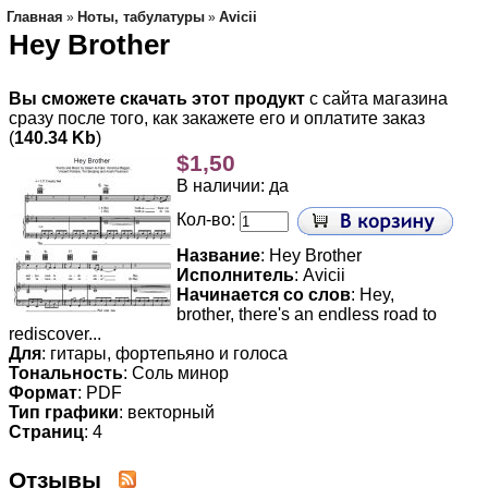
Главная
Ноты, табулатуры
Avicii
»
»
Hey Brother
Вы сможете скачать этот продукт
с сайта магазина
сразу после того, как закажете его и оплатите заказ
(
140.34 Kb
)
$1,50
В наличии: да
Кол-во:
Название
: Hey Brother
Исполнитель
: Avicii
Начинается со слов
: Hey,
brother, there's an endless road to
rediscover...
Для
: гитары, фортепьяно и голоса
Тональность
: Соль минор
Формат
: PDF
Тип графики
: векторный
Страниц
: 4
Отзывы