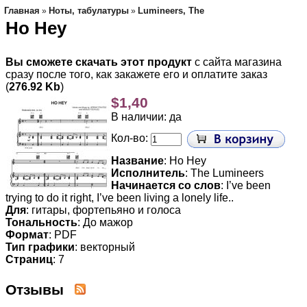
Главная
Ноты, табулатуры
Lumineers, The
»
»
Ho Hey
Вы сможете скачать этот продукт
с сайта магазина
сразу после того, как закажете его и оплатите заказ
(
276.92 Kb
)
$1,40
В наличии: да
Кол-во:
Название
: Ho Hey
Исполнитель
: The Lumineers
Начинается со слов
: I’ve been
trying to do it right, I’ve been living a lonely life..
Для
: гитары, фортепьяно и голоса
Тональность
: До мажор
Формат
: PDF
Тип графики
: векторный
Страниц
: 7
Отзывы