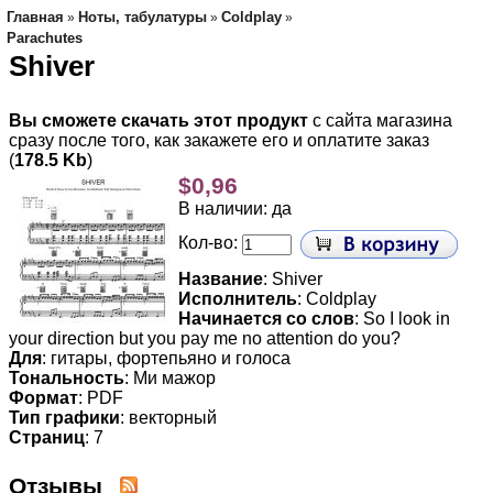
Главная
Ноты, табулатуры
Coldplay
»
»
»
Parachutes
Shiver
Вы сможете скачать этот продукт
с сайта магазина
сразу после того, как закажете его и оплатите заказ
(
178.5 Kb
)
$0,96
В наличии: да
Кол-во:
Название
: Shiver
Исполнитель
: Coldplay
Начинается со слов
: So I look in
your direction but you pay me no attention do you?
Для
: гитары, фортепьяно и голоса
Тональность
: Ми мажор
Формат
: PDF
Тип графики
: векторный
Страниц
: 7
Отзывы