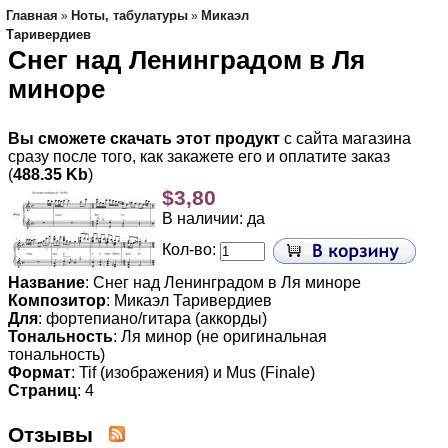
Главная
Ноты, табулатуры
Микаэл
»
»
Таривердиев
Снег над Ленинградом в Ля
миноре
Вы сможете скачать этот продукт
с сайта магазина
сразу после того, как закажете его и оплатите заказ
(
488.35 Kb
)
$3,80
В наличии: да
Кол-во:
Название
: Снег над Ленинградом в Ля миноре
Композитор
: Микаэл Таривердиев
Для
: фортепиано/гитара (аккорды)
Тональность
: Ля минор (не оригинальная
тональность)
Формат
: Tif (изображения) и Mus (Finale)
Страниц
: 4
Отзывы