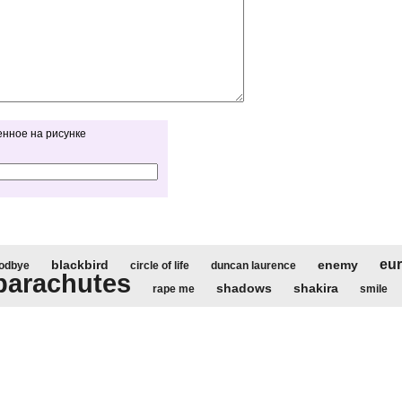
енное на рисунке
eur
blackbird
enemy
oodbye
circle of life
duncan laurence
parachutes
shadows
shakira
rape me
smile