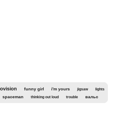
ovision
funny girl
i'm yours
jigsaw
lights
spaceman
вальс
thinking out loud
trouble