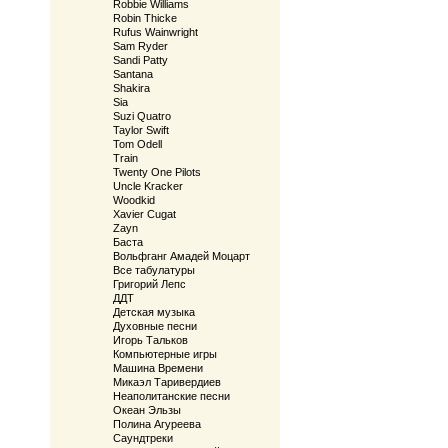
Robbie Williams
Robin Thicke
Rufus Wainwright
Sam Ryder
Sandi Patty
Santana
Shakira
Sia
Suzi Quatro
Taylor Swift
Tom Odell
Train
Twenty One Pilots
Uncle Kracker
Woodkid
Xavier Cugat
Zayn
Баста
Вольфганг Амадей Моцарт
Все табулатуры
Григорий Лепс
ДДТ
Детская музыка
Духовные песни
Игорь Тальков
Компьютерные игры
Машина Времени
Микаэл Таривердиев
Неаполитанские песни
Океан Эльзы
Полина Агуреева
Саундтреки