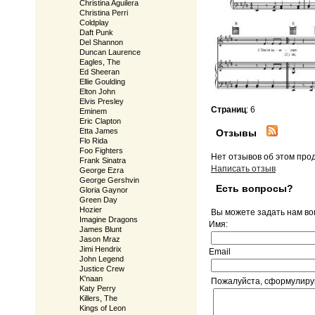
Christina Aguilera
Christina Perri
Coldplay
Daft Punk
Del Shannon
Duncan Laurence
Eagles, The
Ed Sheeran
Ellie Goulding
Elton John
Elvis Presley
Страниц
: 6
Eminem
Eric Clapton
Etta James
Отзывы
Flo Rida
Foo Fighters
Нет отзывов об этом про
Frank Sinatra
Написать отзыв
George Ezra
George Gershvin
Есть вопросы?
Gloria Gaynor
Green Day
Hozier
Вы можете задать нам в
Imagine Dragons
Имя:
James Blunt
Jason Mraz
Jimi Hendrix
Email
John Legend
Justice Crew
K'naan
Пожалуйста, сформулируй
Katy Perry
Killers, The
Kings of Leon