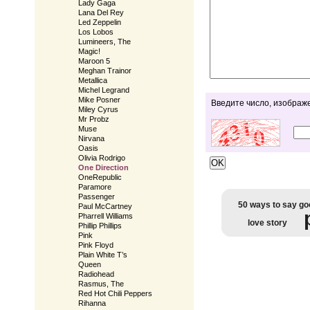
Lady Gaga
Lana Del Rey
Led Zeppelin
Los Lobos
Lumineers, The
Magic!
Maroon 5
Meghan Trainor
Metallica
Michel Legrand
Mike Posner
Введите число, изображ
Miley Cyrus
Mr Probz
Muse
Nirvana
Oasis
Olivia Rodrigo
One Direction
OneRepublic
Paramore
Passenger
50 ways to say g
Paul McCartney
Pharrell Williams
love story
Phillip Phillips
Pink
Pink Floyd
Plain White T’s
Queen
Radiohead
Rasmus, The
Red Hot Chili Peppers
Rihanna