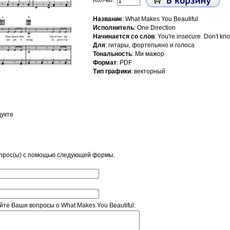
Кол-во:
Название
: What Makes You Beautiful
Исполнитель
: One Direction
Начинается со слов
: You're insecure. Don't kno
Для
: гитары, фортепьяно и голоса
Тональность
: Ми мажор
Формат
: PDF
Тип графики
: векторный
дукте
опрос(ы) с помощью следующей формы.
те Ваши вопросы о What Makes You Beautiful: