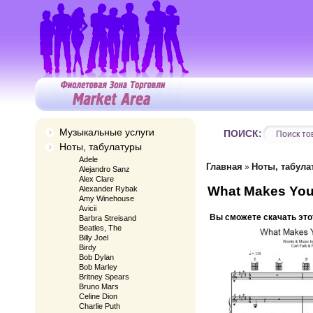
Музыкальные услуги
ПОИСК:
Ноты, табулатуры
Adele
Главная
Ноты, табула
»
Alejandro Sanz
Alex Clare
What Makes You 
Alexander Rybak
Amy Winehouse
Avicii
Вы сможете скачать это
Barbra Streisand
Beatles, The
Billy Joel
Birdy
Bob Dylan
Bob Marley
Britney Spears
Bruno Mars
Celine Dion
Charlie Puth